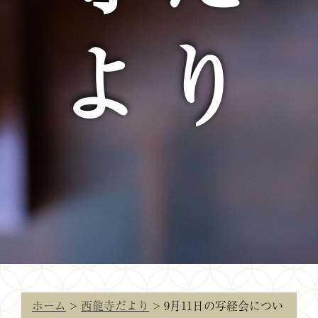
より
ホーム
>
西龍寺だより
>
9月11日の写経会につい