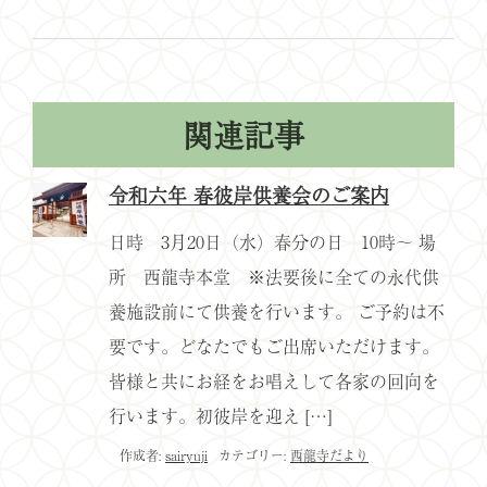
関連記事
令和六年 春彼岸供養会のご案内
日時 3月20日（水）春分の日 10時～ 場
所 西龍寺本堂 ※法要後に全ての永代供
養施設前にて供養を行います。 ご予約は不
要です。どなたでもご出席いただけます。
皆様と共にお経をお唱えして各家の回向を
行います。初彼岸を迎え […]
作成者:
sairyuji
カテゴリー:
西龍寺だより