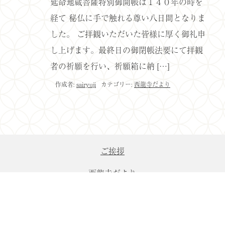
延命地蔵菩薩特別御開帳は１４０年の時を
経て 秘仏に手で触れる尊い八日間となりま
した。 ご拝観いただいた皆様に厚く御礼申
し上げます。最終日の御閉帳法要にて拝観
者の祈願を行い、祈願箱に納 […]
作成者:
sairyuji
カテゴリー:
西龍寺だより
ご挨拶
西龍寺だより
年中行事
縁起・境内案内