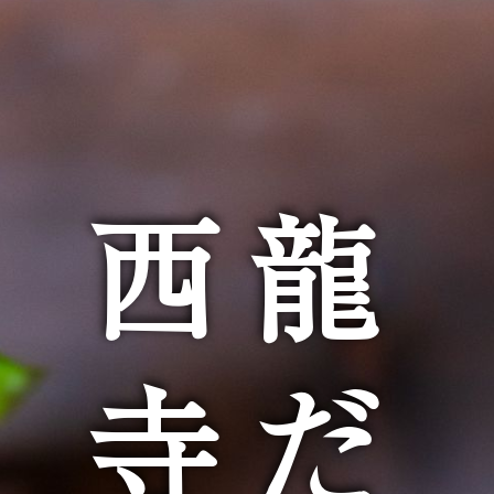
西龍
寺だ