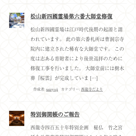
松山新四國霊場第六番大師堂修復
松山新四國霊場は江戸時代後期の起源と謂
われています。 此の第六番札所は曹洞宗寺
院内に建立された稀有な大師堂です。 この
度は志ある寄附者により後世巡拝のために
修復工事を行いました。 大師堂前には樹木
葬『桜雲』が完成していま […]
作成者:
sairyuji
カテゴリー:
西龍寺だより
特別御開帳のご報告
西龍寺四百五十年特別企画 秘仏 竹之宮