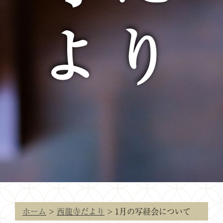
より
ホーム
>
西龍寺だより
>
1月の写経会について