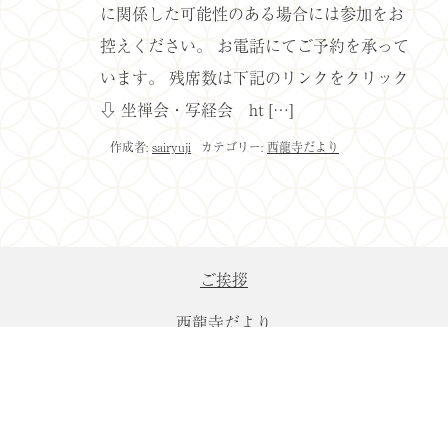
に関係した可能性のある場合には参加をお
控えください。 お電話にてご予約を承って
います。 残席数は下記のリンクをクリック
⇩ 坐禅会・写経会 ht […]
作成者:
sairyuji
カテゴリー:
西龍寺だより
ご挨拶
西龍寺だより
年中行事
縁起・境内案内