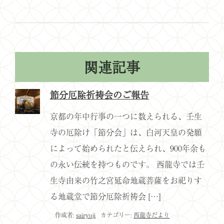
関連記事
節分厄除祈祷会のご報告
京都の年中行事の一つに数えられる、壬生
寺の厄除け「節分会」は、白河天皇の発願
によって始められたと伝えられ、900年余も
の永い伝統を持つものです。 西龍寺では壬
生寺由来の竹之宮延命地蔵菩薩をお祀りす
る地蔵堂で節分厄除祈祷会 […]
作成者:
sairyuji
カテゴリー:
西龍寺だより