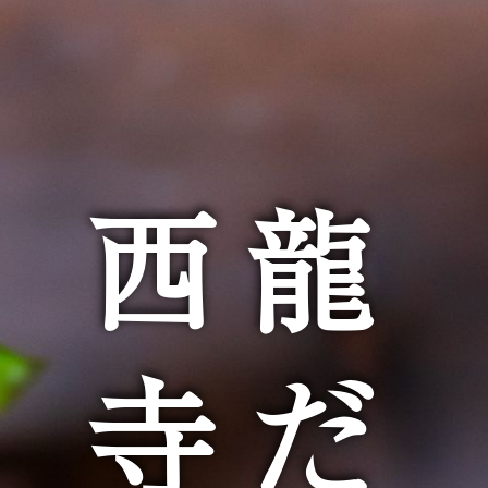
西龍
寺だ