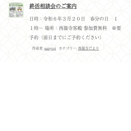
終活相談会のご案内
日時：令和６年３月２０日 春分の日 １
１時～ 場所：西龍寺客殿 参加費無料 ※要
予約（前日までにご予約ください）
作成者:
sairyuji
カテゴリー:
西龍寺だより
ご挨拶
西龍寺だより
年中行事
縁起・境内案内