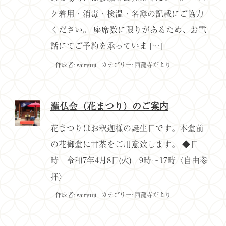
ク着用・消毒・検温・名簿の記載にご協力
ください。 座席数に限りがあるため、お電
話にてご予約を承っていま […]
作成者:
sairyuji
カテゴリー:
西龍寺だより
灌仏会（花まつり）のご案内
花まつりはお釈迦様の誕生日です。本堂前
の花御堂に甘茶をご用意致します。 ◆日
時 令和7年4月8日(火) 9時～17時〈自由参
拝〉
作成者:
sairyuji
カテゴリー:
西龍寺だより