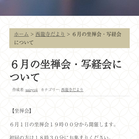
ホーム
>
西龍寺だより
>
６月の坐禅会・写経会
について
６月の坐禅会・写経会に
ついて
作成者:
sairyuji
カテゴリー:
西龍寺だより
【坐禅会】
６月１日の坐禅会１９時００分から開催します。
初回の方は１８時３０分にお集まりください。