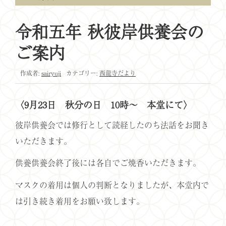
令和五年 秋彼岸供養会の
ご案内
作成者:
sairyuji
カテゴリー:
西龍寺だより
〈9月23日 秋分の日 10時〜 本堂にて〉
彼岸供養会では修行として読経したのち法話をお聞き
いただきます。
供養供養会終了後には各自でご焼香いただきます。
マスクの着用は個人の判断となりましたが、本堂内で
は引き続き着用をお願い致します。