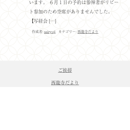
います。 ６月１日の予約は参禅者がリピー
ト参加のため空席がありませんでした。
【写経会 […]
作成者:
sairyuji
カテゴリー:
西龍寺だより
ご挨拶
西龍寺だより
年中行事
縁起・境内案内
寺院紹介映像