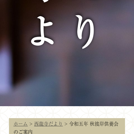
より
ホーム
>
西龍寺だより
>
令和五年 秋彼岸供養会
のご案内