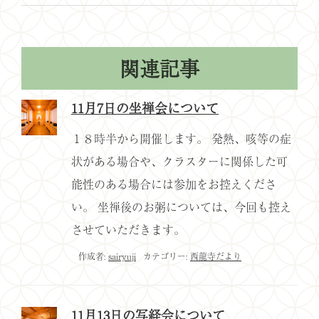
関連記事
11月7日の坐禅会について
１８時半から開催します。 発熱、咳等の症
状がある場合や、クラスターに関係した可
能性のある場合には参加をお控えくださ
い。 坐禅後のお粥については、今回も控え
させていただきます。
作成者:
sairyuji
カテゴリー:
西龍寺だより
11月13日の写経会について