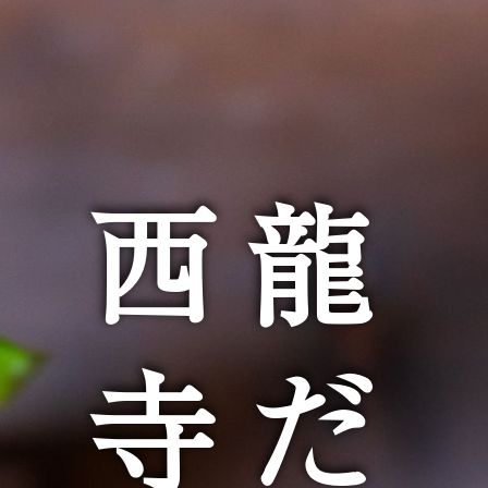
西龍
寺だ