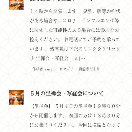
１４時から開催します。 発熱、咳等の症状
がある場合や、コロナ・インフルエンザ等
に関係した可能性のある場合には参加をお
控えください。 お電話にてご予約を承って
います。 残席数は下記のリンクをクリック
⇩ 坐禅会・写経会 ht […]
作成者:
sairyuji
カテゴリー:
西龍寺だより
５月の坐禅会・写経会について
【坐禅会】 ５月４日の坐禅会１９時００分
から開催します。 初回の方は１８時３０分
にお集まりください。 今回は満席となって